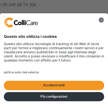
+39 349 68 74 206
Parma office:
+39 052 11 79 0041
Menù
Nolo e servizi
Settori che serviamo
ESG
Informazioni utili
Chi siamo
Servizio clienti
Iscriviti alla nostra newsletter