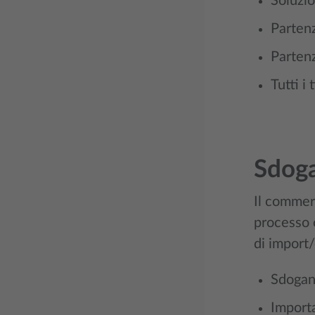
Soluzio
Partenz
Partenz
Tutti i
Sdog
Il commer
processo 
di import/
Sdogan
Importa