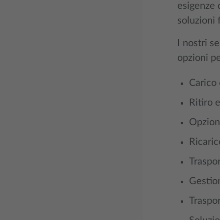
esigenze d
soluzioni f
I nostri s
opzioni pe
Carico 
Ritiro
Opzion
Ricaric
Traspor
Gestion
Traspor