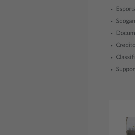
Esporta
Sdogan
Docume
Credit
Classif
Suppor