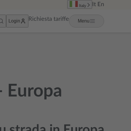
It
En
Italy
Richiesta tariffe
Login
Menu
- Europa
u strada in Europa