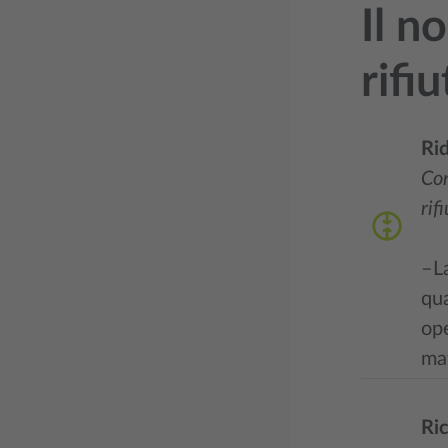
Il n
rifiu
Ri
Con
rifi
–La
qua
ope
mat
Ric