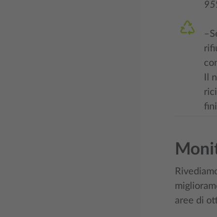
95%
–S
rif
con
Il 
ric
fin
Monit
Rivediamo 
migliorame
aree di ot