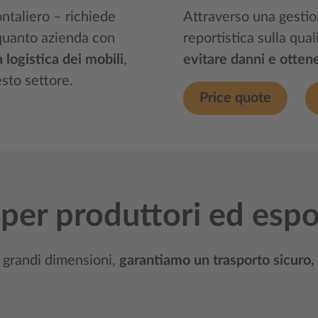
ntaliero – richiede
Attraverso una gestion
n quanto azienda con
reportistica sulla qual
a logistica dei mobili
,
evitare danni e ottene
esto settore.
Price quote
 per produttori ed espo
i grandi dimensioni,
garantiamo un trasporto sicuro,