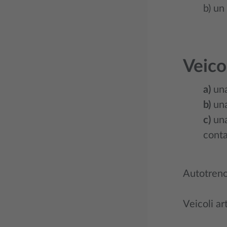
b) un
Veico
a)
una
b)
una
c)
una
conta
Autotreno 
Veicoli ar