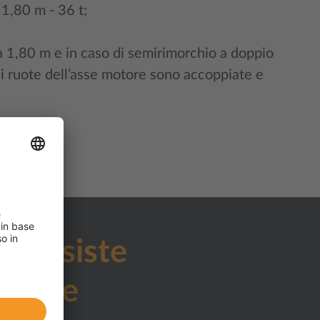
 1,80 m - 36 t;
 a 1,80 m e in caso di semirimorchio a doppio
cui ruote dell’asse motore sono accoppiate e
ti assiste
mente