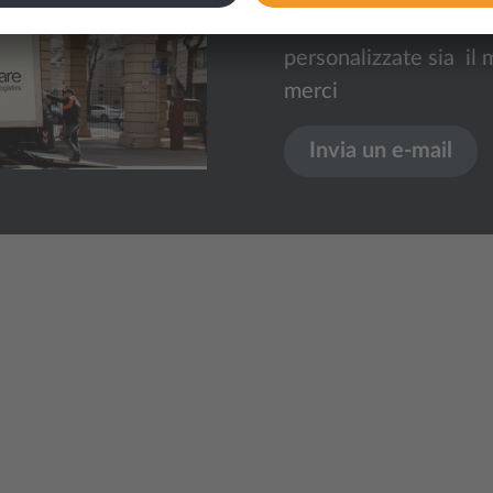
Possiamo assistervi n
personalizzate sia il 
merci
Invia un e-mail