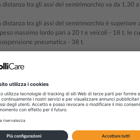
distanza tra gli assi del semirimorchio va da 1,30 a
distanza tra gli assi del semirimorchio è superiore
peso massimo lordo pari a 20 t e veicoli - 18 t, le 
 sospensione pneumatica - 38 t.
ColliCare 
personal