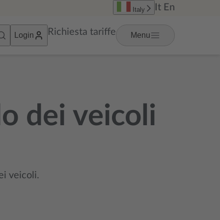
It
En
Italy
Richiesta tariffe
Login
Menu
o dei veicoli
i veicoli.