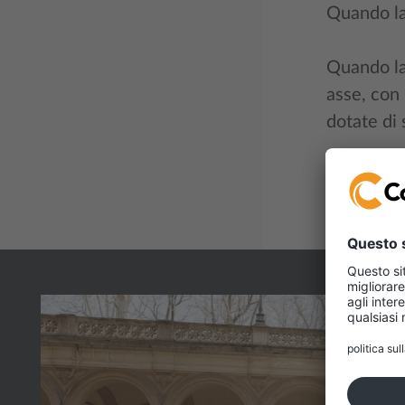
Quando la 
Quando la 
asse, con 
dotate di